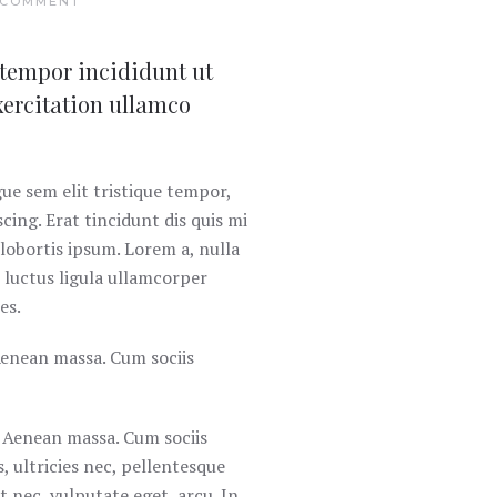
 COMMENT
 tempor incididunt ut
xercitation ullamco
gue sem elit tristique tempor,
cing. Erat tincidunt dis quis mi
 lobortis ipsum. Lorem a, nulla
 luctus ligula ullamcorper
es.
Aenean massa. Cum sociis
. Aenean massa. Cum sociis
 ultricies nec, pellentesque
t nec, vulputate eget, arcu. In