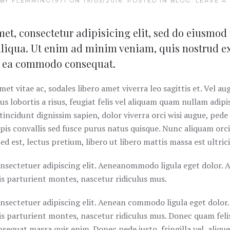
 BY
FLEMMING1971
ON
19/05/2016
. POSTED IN
BLOG
.
LEAVE A
et, consectetur adipisicing elit, sed do eiusmod
aliqua. Ut enim ad minim veniam, quis nostrud e
ex ea commodo consequat.
et vitae ac, sodales libero amet viverra leo sagittis et. Vel au
s lobortis a risus, feugiat felis vel aliquam quam nullam adipis
tincidunt dignissim sapien, dolor viverra orci wisi augue, pede
pis convallis sed fusce purus natus quisque. Nunc aliquam orci
sed est, lectus pretium, libero ut libero mattis massa est ultrici
nsectetuer adipiscing elit. Aeneanommodo ligula eget dolor. 
s parturient montes, nascetur ridiculus mus.
nsectetuer adipiscing elit. Aenean commodo ligula eget dolor
s parturient montes, nascetur ridiculus mus. Donec quam felis,
sequat massa quis enim. Donec pede justo, fringilla vel, alique