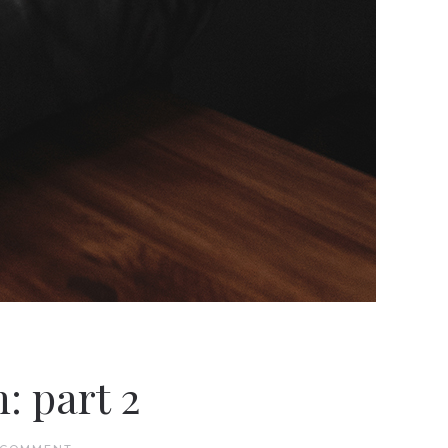
: part 2