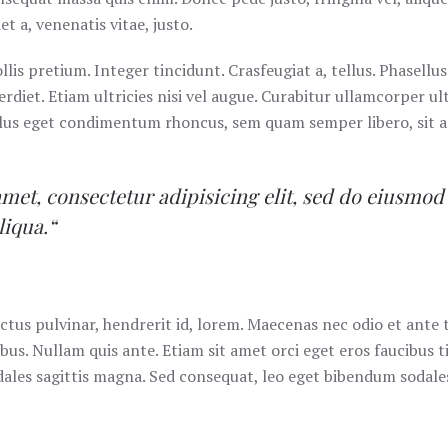
t a, venenatis vitae, justo.
lis pretium. Integer tincidunt. Crasfeugiat a, tellus. Phasellus
diet. Etiam ultricies nisi vel augue. Curabitur ullamcorper ult
lus eget condimentum rhoncus, sem quam semper libero, sit a
met, consectetur adipisicing elit, sed do eiusmod
liqua.“
ctus pulvinar, hendrerit id, lorem. Maecenas nec odio et ante
bus. Nullam quis ante. Etiam sit amet orci eget eros faucibus ti
dales sagittis magna. Sed consequat, leo eget bibendum sodales