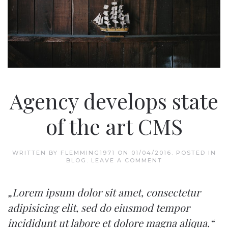
Agency develops state
of the art CMS
WRITTEN BY
FLEMMING1971
ON
01/04/2016
. POSTED IN
BLOG
.
LEAVE A COMMENT
„Lorem ipsum dolor sit amet, consectetur
adipisicing elit, sed do eiusmod tempor
incididunt ut labore et dolore magna aliqua.“