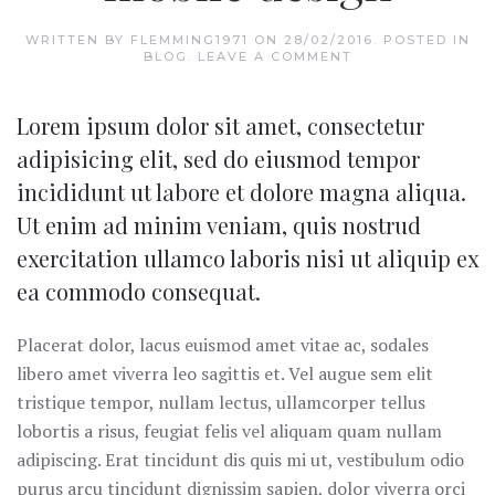
WRITTEN BY
FLEMMING1971
ON
28/02/2016
. POSTED IN
BLOG
.
LEAVE A COMMENT
Lorem ipsum dolor sit amet, consectetur
adipisicing elit, sed do eiusmod tempor
incididunt ut labore et dolore magna aliqua.
Ut enim ad minim veniam, quis nostrud
exercitation ullamco laboris nisi ut aliquip ex
ea commodo consequat.
Placerat dolor, lacus euismod amet vitae ac, sodales
libero amet viverra leo sagittis et. Vel augue sem elit
tristique tempor, nullam lectus, ullamcorper tellus
lobortis a risus, feugiat felis vel aliquam quam nullam
adipiscing. Erat tincidunt dis quis mi ut, vestibulum odio
purus arcu tincidunt dignissim sapien, dolor viverra orci