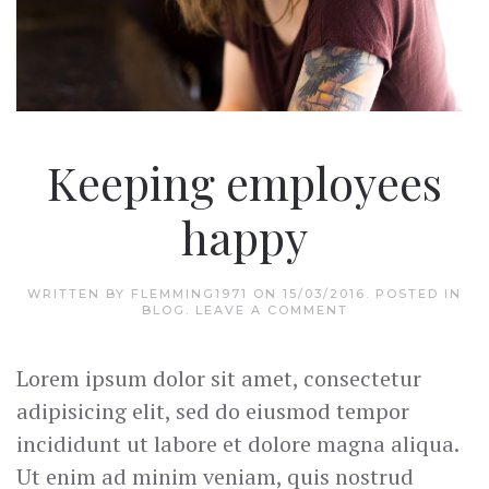
Keeping employees
happy
WRITTEN BY
FLEMMING1971
ON
15/03/2016
. POSTED IN
BLOG
.
LEAVE A COMMENT
Lorem ipsum dolor sit amet, consectetur
adipisicing elit, sed do eiusmod tempor
incididunt ut labore et dolore magna aliqua.
Ut enim ad minim veniam, quis nostrud