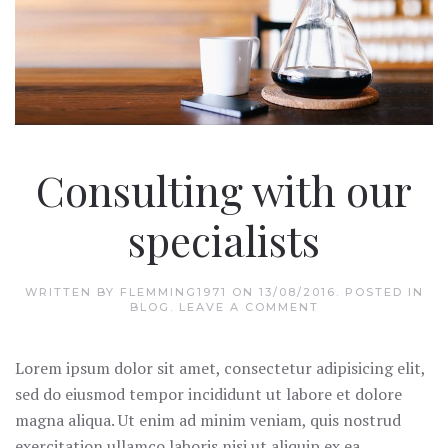
Consulting with our
specialists
WRITTEN BY
FLEMMING1971
ON
13/08/2016
. POSTED IN
BLOG
.
LEAVE A COMMENT
Lorem ipsum dolor sit amet, consectetur adipisicing elit,
sed do eiusmod tempor incididunt ut labore et dolore
magna aliqua. Ut enim ad minim veniam, quis nostrud
exercitation ullamco laboris nisi ut aliquip ex ea